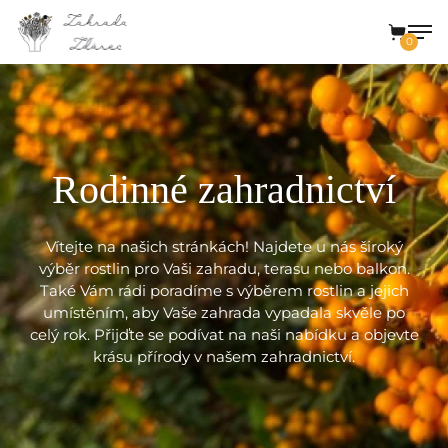
Rodinné zahradnictví
Vítejte na našich stránkách! Najdete u nás široký
výběr rostlin pro Vaši zahradu, terasu nebo balkon.
Také Vám rádi poradíme s výběrem rostlin a jejich
umístěním, aby Vaše zahrada vypadala skvěle po
celý rok. Přijďte se podívat na naši nabídku a objevte
krásu přírody v našem zahradnictví.