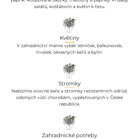
paprik. Roubované okurky, melouny a papriky. Přísady
salátů, košťálovin a květin k řezu.
Květiny
V zahradnictví máme výběr letniček, balkonovek,
trvalek, okrasných keřů a bylin.
Stromky
Nabízíme ovocné keře a stromky rezistentních odrůd,
odolných vůči chorobám, vypěstovaných v České
republice.
Zahradnické potřeby